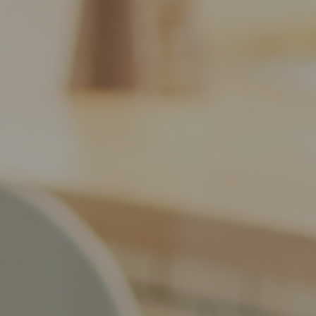
おけるカスハラ対策」を開
催しました
2025.12.27
事務連絡
【（会員）BeyondUS株式
会社】本学との取組事例
（医学教育に関する事務作
業効率化）
2025.11.12
イベント開催等
第12回I-DeAセミナー「医療
従事者のための地域医療を
持続可能にするマーケティ
ング思考」を開催しまし
た！