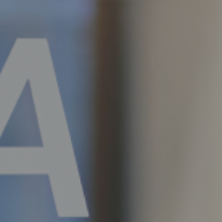
2025.11.12
イベント開催等
第12回I-DeAセミナー「医療
従事者のための地域医療を
持続可能にするマーケティ
ング思考」を開催しまし
た！
2026.01.28
イベント開催等
第13回I-DeAセミナー「ICT