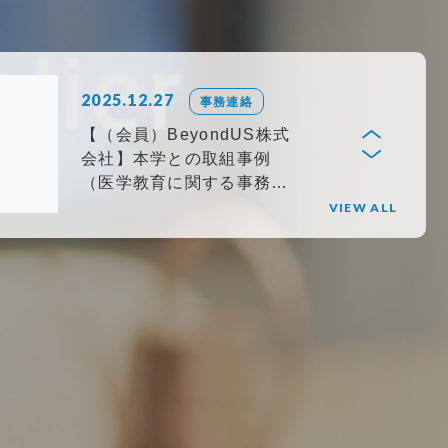
コンテンツを用いた病院に
おけるカスハラ対策」を開
催しました
2025.12.27
事務連絡
【（会員）BeyondUS株式
会社】本学との取組事例
（医学教育に関する事務作
業効率化）
VIEW ALL
2025.11.12
イベント開催等
第12回I-DeAセミナー「医療
従事者のための地域医療を
持続可能にするマーケティ
ング思考」を開催しまし
た！
2026.01.28
イベント開催等
第13回I-DeAセミナー「ICT
コンテンツを用いた病院に